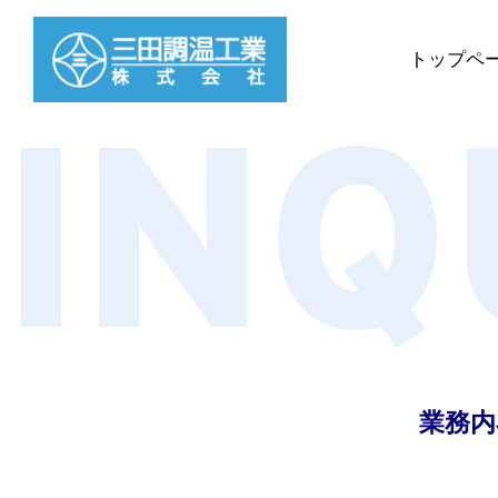
トップペ
INQ
業務内