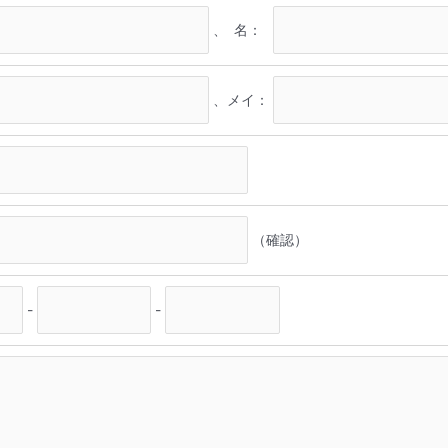
、
名：
、
メイ：
（確認）
-
-